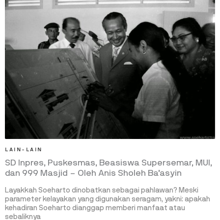
LAIN-LAIN
SD Inpres, Puskesmas, Beasiswa Supersemar, MUI,
dan 999 Masjid – Oleh Anis Sholeh Ba’asyin
Layakkah Soeharto dinobatkan sebagai pahlawan? Meski
parameter kelayakan yang digunakan seragam, yakni: apakah
kehadiran Soeharto dianggap memberi manfaat atau
sebaliknya