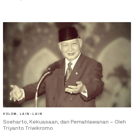
KOLOM
,
LAIN-LAIN
Soeharto, Kekuasaan, dan Pemahlawanan – Oleh
Triyanto Triwikromo