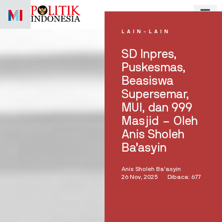
Skip
to
content
LAIN-LAIN
SD Inpres,
Puskesmas,
Beasiswa
Supersemar,
MUI, dan 999
Masjid – Oleh
Anis Sholeh
Ba’asyin
Anis Sholeh Ba'asyin
26 Nov, 2025
Dibaca: 677