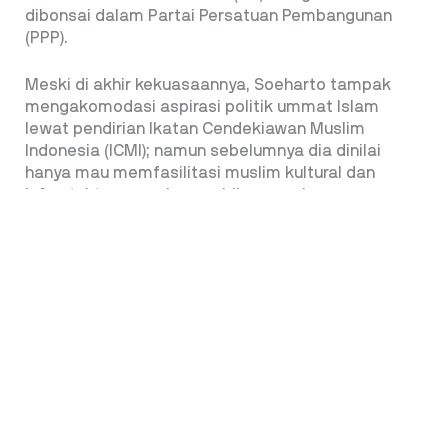
dibonsai dalam Partai Persatuan Pembangunan
(PPP).
Meski di akhir kekuasaannya, Soeharto tampak
mengakomodasi aspirasi politik ummat Islam
lewat pendirian Ikatan Cendekiawan Muslim
Indonesia (ICMI); namun sebelumnya dia dinilai
hanya mau memfasilitasi muslim kultural dan
infrastukturnya saja, sambil secara bersamaan
menginjak aspirasi politik mereka.
Tapi, tak boleh dilupakan, banyak juga kalangan
aktivis, cendekiawan dan ulama yang dengan satu
dan lain cara, dan dengan pertimbangan masing-
masing, entah politis mau pun strategis;
mendukung sebagian atau keseluruhan, kebijakan
yang diambil Soeharto. Salah satu contohnya ada
dalam kumpulan esai Abdurrahman Wahid berjudul
‘Kiai Nyentrik Membela Pemerintah’ yang
diterbitkan pada tahun 1997. Isinya tentang kiai-