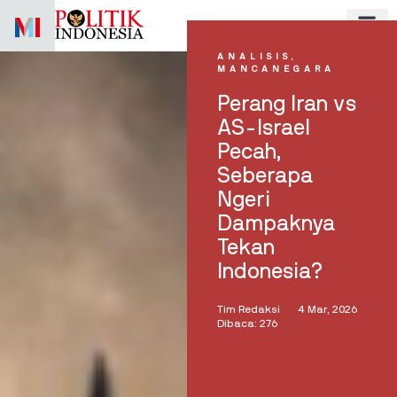
Skip
to
content
ANALISIS
,
MANCANEGARA
Perang Iran vs
AS-Israel
Pecah,
Seberapa
Ngeri
Dampaknya
Tekan
Indonesia?
Tim Redaksi
4 Mar, 2026
Dibaca: 276