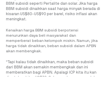
BBM subsidi seperti Pertalite dan solar. Jika harga
BBM subsidi dinaikkan saat harga minyak berada di
kisaran US$80-US$90 per barel, risiko inflasi akan
meningkat.
Kenaikan harga BBM subsidi berpotensi
menurunkan daya beli masyarakat dan
memperberat beban kelompok miskin. Namun, jika
harga tidak dinaikkan, beban subsidi dalam APBN
akan membengkak.
“Tapi kalau tidak dinaikkan, maka beban subsidi
dari BBM akan semakin membengkak dan ini
memberatkan bagi APBN. Apalagi ICP kita itu kan
dipatok sekitar US$70. Sekarang harganya sudah
US$80 kan, berarti harus ada suatu penyesuaian
gitu. Jadi itu kondisi yang sulit gitu bagi Indonesia,”
jelasnya.
Makanya, ia menyarankan selama harga minyak