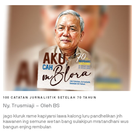
100 CATATAN JURNALISTIK SETELAH 70 TAHUN
Ny. Trusmiaji – Oleh BS
jago kluruk rame kapiyarsi lawa kalong luru pandhelikan jrih
kawanen ing semune wetan bang sulakipun mratandhani wus
bangun enjing rembulan