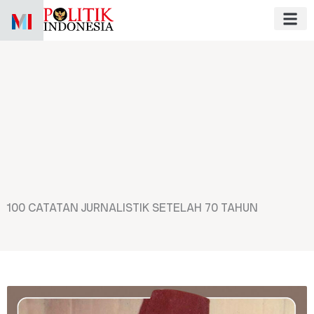
Skip
to
content
Reportase 
Kepala D
Kinerja L
Kinerja Pa
100 CATATAN JURNALISTIK SETELAH 70 TAHUN