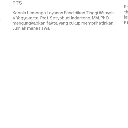
PTS
Re
t
Kepala Lembaga Layanan Pendidikan Tinggi Wilayah
l
a
V Yogyakarta, Prof. Setyobudi Indartono, MM, Ph.D.
k
mengungkapkan fakta yang cukup memprihatinkan.
Jumlah mahasiswa