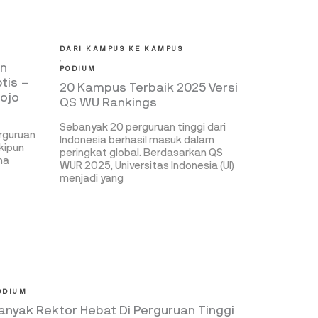
DARI KAMPUS KE KAMPUS
,
an
PODIUM
ptis –
20 Kampus Terbaik 2025 Versi
ojo
QS WU Rankings
Sebanyak 20 perguruan tinggi dari
rguruan
Indonesia berhasil masuk dalam
kipun
peringkat global. Berdasarkan QS
ma
WUR 2025, Universitas Indonesia (UI)
menjadi yang
ODIUM
anyak Rektor Hebat Di Perguruan Tinggi