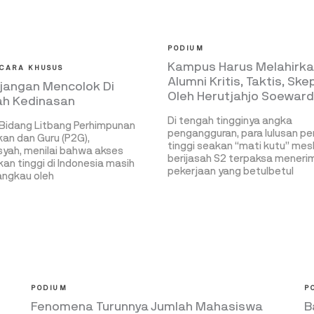
PODIUM
Kampus Harus Melahirk
CARA KHUSUS
Alumni Kritis, Taktis, Ske
jangan Mencolok Di
Oleh Herutjahjo Soeward
ah Kedinasan
Di tengah tingginya angka
Bidang Litbang Perhimpunan
pengangguran, para lulusan pe
kan dan Guru (P2G),
tinggi seakan “mati kutu” mes
syah, menilai bahwa akses
berijasah S2 terpaksa meneri
kan tinggi di Indonesia masih
pekerjaan yang betulbetul
jangkau oleh
PODIUM
P
Fenomena Turunnya Jumlah Mahasiswa
B