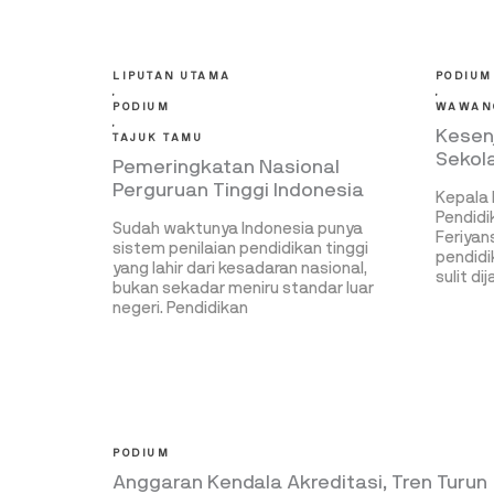
LIPUTAN UTAMA
PODIUM
,
,
PODIUM
WAWAN
,
Kesen
TAJUK TAMU
Sekol
Pemeringkatan Nasional
Perguruan Tinggi Indonesia
Kepala 
Pendidi
Sudah waktunya Indonesia punya
Feriyan
sistem penilaian pendidikan tinggi
pendidi
yang lahir dari kesadaran nasional,
sulit di
bukan sekadar meniru standar luar
negeri. Pendidikan
PODIUM
Anggaran Kendala Akreditasi, Tren Turun