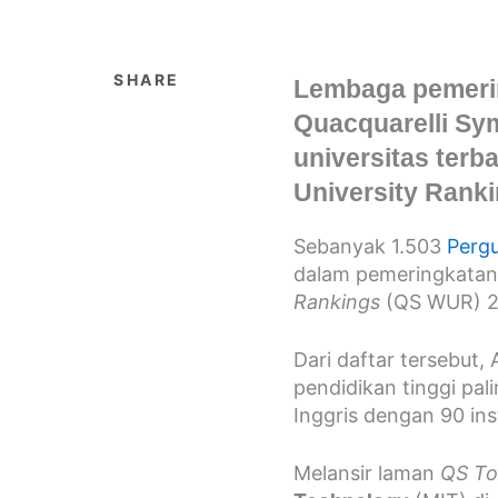
SHARE
Lembaga pemerin
Quacquarelli Sym
universitas terb
University Rank
Sebanyak 1.503
Pergu
dalam pemeringkata
Rankings
(QS WUR) 2
Dari daftar tersebut
pendidikan tinggi pali
Inggris dengan 90 inst
Melansir laman
QS To