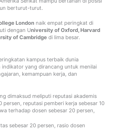
Amerika Serikat mampu bertahan di posisi
n berturut-turut.
ollege London
naik empat peringkat di
kuti dengan U
niversity of Oxford, Harvard
ersity of Cambridge
di lima besar.
eringkatan kampus terbaik dunia
 indikator yang dirancang untuk menilai
engajaran, kemampuan kerja, dan
ang dimaksud meliputi reputasi akademis
 persen, reputasi pemberi kerja sebesar 10
swa terhadap dosen sebesar 20 persen,
ultas sebesar 20 persen, rasio dosen