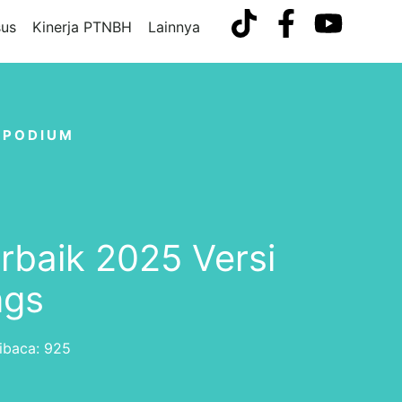
us
Kinerja PTNBH
Lainnya
,
PODIUM
baik 2025 Versi
ngs
ibaca: 925