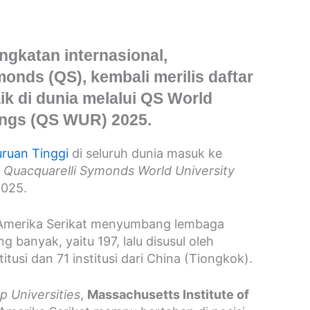
gkatan internasional,
onds (QS), kembali merilis daftar
aik di dunia melalui QS World
ings (QS WUR) 2025.
ruan Tinggi
di seluruh dunia masuk ke
n
Quacquarelli Symonds World University
025.
, Amerika Serikat menyumbang lembaga
ng banyak, yaitu 197, lalu disusul oleh
itusi dan 71 institusi dari China (Tiongkok).
p Universities
,
Massachusetts Institute of