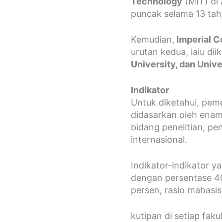
Technology
(MIT) di 
puncak selama 13 tahu
Kemudian,
Imperial C
urutan kedua, lalu dii
University, dan Univ
Indikator
Untuk diketahui, pem
didasarkan oleh enam
bidang penelitian, p
internasional.
Indikator-indikator y
dengan persentase 40
persen, rasio mahasi
kutipan di setiap fak