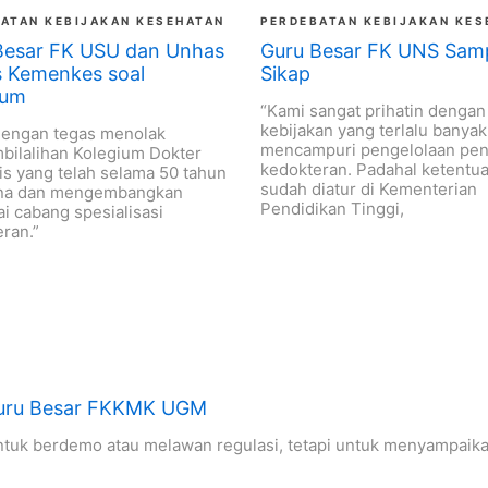
ATAN KEBIJAKAN KESEHATAN
PERDEBATAN KEBIJAKAN KES
Besar FK USU dan Unhas
Guru Besar FK UNS Sam
s Kemenkes soal
Sikap
ium
“Kami sangat prihatin dengan
kebijakan yang terlalu banyak
dengan tegas menolak
mencampuri pengelolaan pen
bilalihan Kolegium Dokter
kedokteran. Padahal ketentu
is yang telah selama 50 tahun
sudah diatur di Kementerian
a dan mengembangkan
Pendidikan Tinggi,
i cabang spesialisasi
ran.”
 Guru Besar FKKMK UGM
ntuk berdemo atau melawan regulasi, tetapi untuk menyampaika