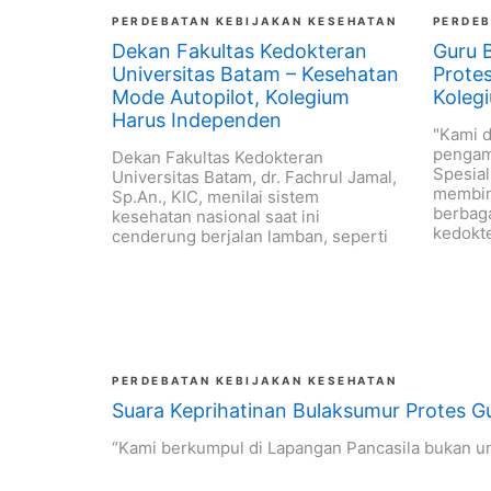
PERDEBATAN KEBIJAKAN KESEHATAN
PERDEB
Dekan Fakultas Kedokteran
Guru 
Universitas Batam – Kesehatan
Prote
Mode Autopilot, Kolegium
Koleg
Harus Independen
"Kami 
pengam
Dekan Fakultas Kedokteran
Spesial
Universitas Batam, dr. Fachrul Jamal,
membin
Sp.An., KIC, menilai sistem
berbaga
kesehatan nasional saat ini
kedokte
cenderung berjalan lamban, seperti
PERDEBATAN KEBIJAKAN KESEHATAN
Suara Keprihatinan Bulaksumur Protes
“Kami berkumpul di Lapangan Pancasila bukan u