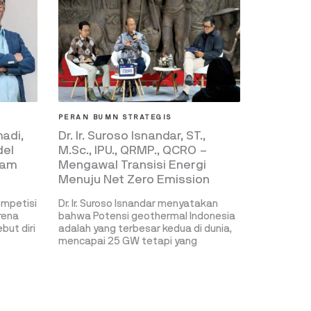
PERAN BUMN STRATEGIS
Dr. Ir. Suroso Isnandar, ST.,
adi,
M.Sc., IPU., QRMP., QCRO –
del
Mengawal Transisi Energi
eam
Menuju Net Zero Emission
Dr. Ir. Suroso Isnandar menyatakan
ompetisi
bahwa Potensi geothermal Indonesia
arena
adalah yang terbesar kedua di dunia,
but diri
mencapai 25 GW tetapi yang