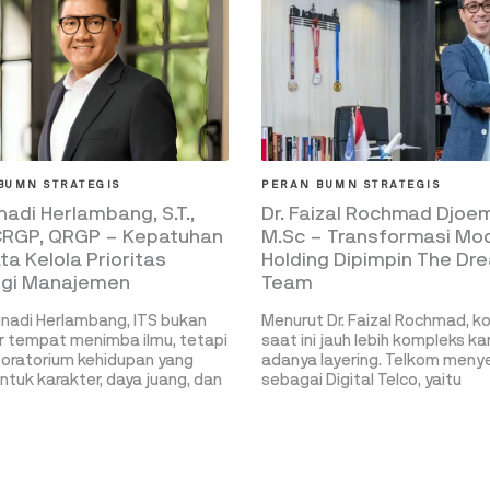
BUMN STRATEGIS
PERAN BUMN STRATEGIS
nadi Herlambang, S.T.,
Dr. Faizal Rochmad Djoem
 CRGP, QRGP – Kepatuhan
M.Sc – Transformasi Mo
ta Kelola Prioritas
Holding Dipimpin The Dr
egi Manajemen
Team
nadi Herlambang, ITS bukan
Menurut Dr. Faizal Rochmad, k
 tempat menimba ilmu, tetapi
saat ini jauh lebih kompleks k
boratorium kehidupan yang
adanya layering. Telkom menye
uk karakter, daya juang, dan
sebagai Digital Telco, yaitu