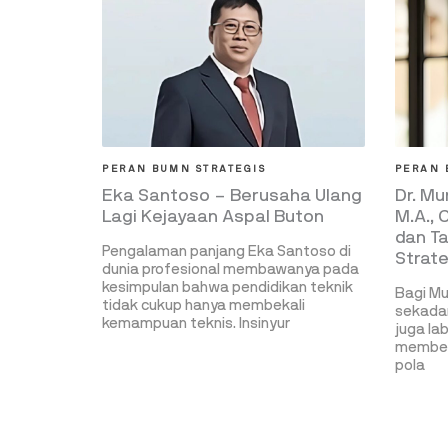
PERAN BUMN STRATEGIS
PERAN 
Eka Santoso – Berusaha Ulang
Dr. Mu
Lagi Kejayaan Aspal Buton
M.A.,
dan Ta
Pengalaman panjang Eka Santoso di
Strat
dunia profesional membawanya pada
kesimpulan bahwa pendidikan teknik
Bagi Mu
tidak cukup hanya membekali
sekadar
kemampuan teknis. Insinyur
juga la
membent
pola