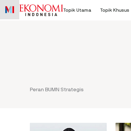
Skip
to
Topik Utama
Topik Khusus
content
Peran BUMN Strategis