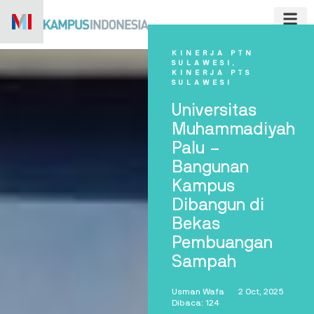
Skip
to
content
KINERJA PTN
SULAWESI
,
KINERJA PTS
SULAWESI
Universitas
Muhammadiyah
Palu –
Bangunan
Kampus
Dibangun di
Bekas
Pembuangan
Sampah
Usman Wafa
2 Oct, 2025
Dibaca: 124