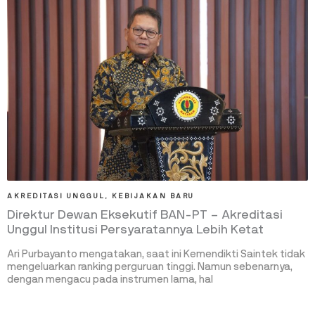
AKREDITASI UNGGUL
,
KEBIJAKAN BARU
Direktur Dewan Eksekutif BAN-PT – Akreditasi
Unggul Institusi Persyaratannya Lebih Ketat
Ari Purbayanto mengatakan, saat ini Kemendikti Saintek tidak
mengeluarkan ranking perguruan tinggi. Namun sebenarnya,
dengan mengacu pada instrumen lama, hal