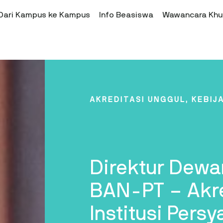
Dari Kampus ke Kampus
Info Beasiswa
Wawancara Khu
AKREDITASI UNGGUL
,
KEBIJ
Direktur Dewa
BAN-PT – Akre
Institusi Pers