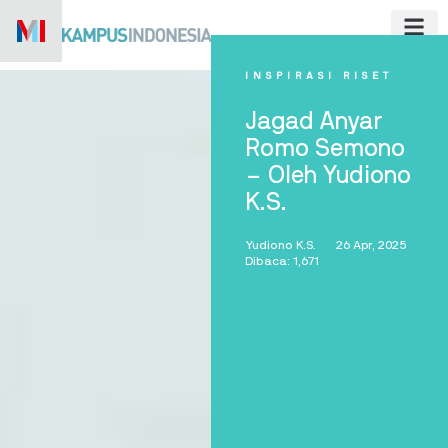
Skip
to
content
INSPIRASI RISET
Jagad Anyar
Romo Semono
– Oleh Yudiono
K.S.
Yudiono K.S.
26 Apr, 2025
Dibaca: 1,671