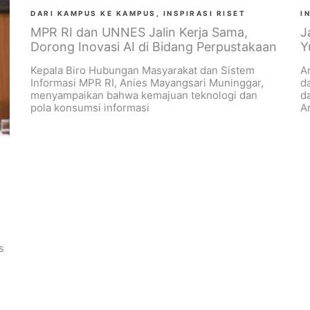
DARI KAMPUS KE KAMPUS
,
INSPIRASI RISET
I
MPR RI dan UNNES Jalin Kerja Sama,
J
Dorong Inovasi AI di Bidang Perpustakaan
Y
Kepala Biro Hubungan Masyarakat dan Sistem
A
Informasi MPR RI, Anies Mayangsari Muninggar,
d
menyampaikan bahwa kemajuan teknologi dan
d
pola konsumsi informasi
A
s