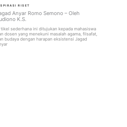
NSPIRASI RISET
agad Anyar Romo Semono – Oleh
udiono K.S.
rtikel sederhana ini ditujukan kepada mahasiswa
an dosen yang menekuni masalah agama, filsafat,
an budaya dengan harapan eksistensi Jagad
nyar