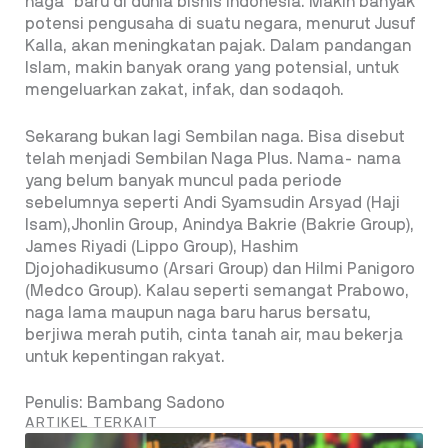
naga” baru di dunia bisnis Indonesia. Makin
banyak
potensi pengusaha di suatu negara, menurut Jusuf
Kalla, akan meningkatan pajak.
Dalam pandangan
Islam, makin banyak orang yang potensial, untuk
mengeluarkan zakat, infak, dan sodaqoh.
Sekarang bukan lagi Sembilan naga. Bisa disebut
telah menjadi Sembilan Naga Plus. Nama- nama
yang belum banyak muncul pada periode
sebelumnya seperti
Andi Syamsudin Arsyad (Haji
Isam),Jhonlin Group, Anindya Bakrie (Bakrie Group),
James Riyadi (Lippo Group), Hashim
Djojohadikusumo (Arsari Group) dan Hilmi Panigoro
(Medco Group).
Kalau seperti semangat Prabowo,
naga lama maupun naga baru harus bersatu,
berjiwa merah putih, cinta tanah air, mau bekerja
untuk kepentingan rakyat.
Penulis: Bambang Sadono
ARTIKEL TERKAIT