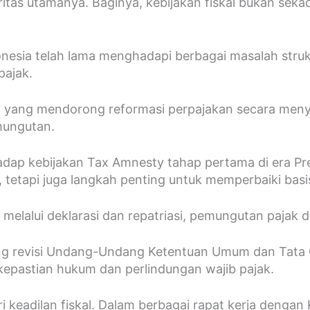
oritas utamanya. Baginya, kebijakan fiskal bukan sek
esia telah lama menghadapi berbagai masalah strukt
pajak.
tama yang mendorong reformasi perpajakan secara meny
mungutan.
dap kebijakan Tax Amnesty tahap pertama di era Pre
tetapi juga langkah penting untuk memperbaiki basis
alui deklarasi dan repatriasi, pemungutan pajak di 
rong revisi Undang-Undang Ketentuan Umum dan Tata
kepastian hukum dan perlindungan wajib pajak.
i keadilan fiskal. Dalam berbagai rapat kerja denga