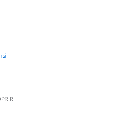
nsi
DPR RI