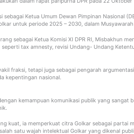
ilakukan dalam rapat paripurna DPR pada 22 Oktober
asi sebagai Ketua Umum Dewan Pimpinan Nasional (D
Golkar untuk periode 2025 – 2030, dalam Musyawarah 
karang sebagai Ketua Komisi XI DPR RI, Misbakhun m
eperti tax amnesty, revisi Undang- Undang Ketent
akil fraksi, tetapi juga sebagai pengarah argumentas
da kepentingan nasional.
r dengan kemampuan komunikasi publik yang sangat bai
ik.
ng kuat, ia memperkuat citra Golkar sebagai partai m
alah satu wajah intelektual Golkar yang dikenal publik