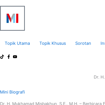
Skip
to
content
Topik Utama
Topik Khusus
Sorotan
In
Dr. H
Mini Biografi
Dr. H. Mukhamad Misbakhun, S.E., M.H. – Berbicara 