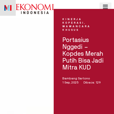
Skip
to
content
KINERJA
KOPERASI
,
WAWANCARA
KHUSUS
Portasius
Nggedi –
Kopdes Merah
Putih Bisa Jadi
Mitra KUD
Bambang Sartono
1 Sep, 2025
Dibaca: 129