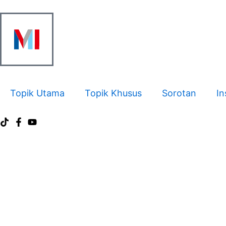
Skip
to
content
Topik Utama
Topik Khusus
Sorotan
In