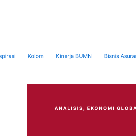
spirasi
Kolom
Kinerja BUMN
Bisnis Asura
ANALISIS
,
EKONOMI GLOB