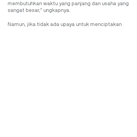
membutuhkan waktu yang panjang dan usaha yang
sangat besar,” ungkapnya.
Namun, jika tidak ada upaya untuk menciptakan
solusi alternatif, maka industri periklanan dan
media nasional akan semakin tergantung pada
algoritma, tren, dan kebijakan yang ditentukan oleh
perusahaan asing. Bahkan, agenda
setting
apa
yang dikonsumsi dan dipahami oleh public akan
semakin ditentukan oleh
platform
global, bukan
oleh pelaku media lokal.
Di tengah tantangan ini, P3I berupaya menjadi
bagian dari solusi dengan mendorong inisiatif yang
lebih mandiri dalam industri periklanan dan media.
Meski menyadari bahwa menyaingi raksasa digital
global bukanlah hal yang mudah, setidaknya ada
peluang bagi Indonesia untuk menciptakan solusi
alternatif yang lebih berpihak pada kepentingan
nasional.