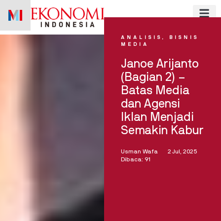
Skip
to
content
ANALISIS
,
BISNIS
MEDIA
Janoe Arijanto
(Bagian 2) –
Batas Media
dan Agensi
Iklan Menjadi
Semakin Kabur
Usman Wafa
2 Jul, 2025
Dibaca: 91