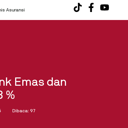
nis Asuransi
ank Emas dan
8 %
5
Dibaca: 97