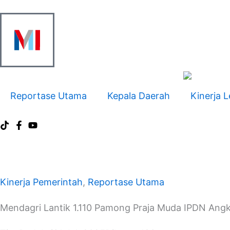
Skip
to
content
Reportase Utama
Kepala Daerah
Kinerja L
Kinerja Pemerintah
,
Reportase Utama
Mendagri Lantik 1.110 Pamong Praja Muda IPDN Angk