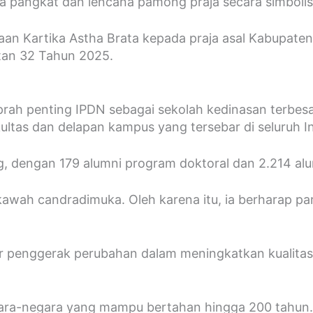
 pangkat dan lencana pamong praja secara simbolis
an Kartika Astha Brata kepada praja asal Kabupaten
tan 32 Tahun 2025.
h penting IPDN sebagai sekolah kedinasan terbesar d
kultas dan delapan kampus yang tersebar di seluruh I
g, dengan 179 alumni program doktoral dan 2.214 al
i kawah candradimuka. Oleh karena itu, ia berharap 
or penggerak perubahan dalam meningkatkan kualitas
ra-negara yang mampu bertahan hingga 200 tahun. 