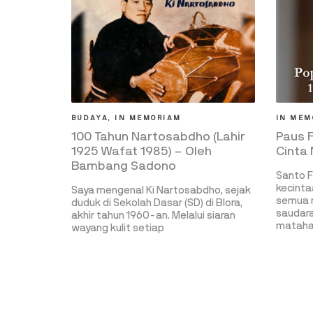
BUDAYA
,
IN MEMORIAM
IN MEM
100 Tahun Nartosabdho (Lahir
Paus 
1925 Wafat 1985) – Oleh
Cinta
Bambang Sadono
Santo F
kecinta
Saya mengenal Ki Nartosabdho, sejak
semua m
duduk di Sekolah Dasar (SD) di Blora,
saudara
akhir tahun 1960-an. Melalui siaran
matahar
wayang kulit setiap