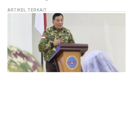
ARTIKEL TERKAIT
Letjen TNI (Purn) Sjafrie Sjamsoeddin –
Gunakan Srategi Perisai Trisula Mendukung
Ekonomi Nasional