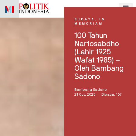
Skip
to
content
BUDAYA
,
IN
MEMORIAM
100 Tahun
Nartosabdho
(Lahir 1925
Wafat 1985) –
Oleh Bambang
Sadono
Bambang Sadono
21 Oct, 2025
Dibaca: 167