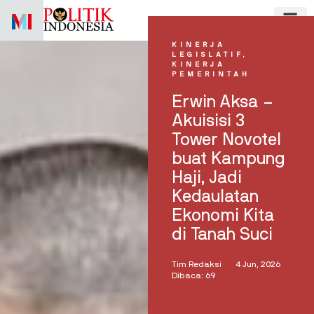
Skip
to
content
KINERJA
LEGISLATIF
,
KINERJA
PEMERINTAH
Erwin Aksa –
Akuisisi 3
Tower Novotel
buat Kampung
Haji, Jadi
Kedaulatan
Ekonomi Kita
di Tanah Suci
Tim Redaksi
4 Jun, 2026
Dibaca: 69