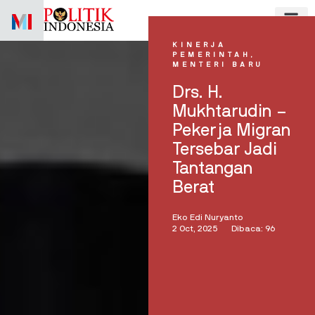
Skip
to
content
KINERJA
PEMERINTAH
,
MENTERI BARU
Drs. H.
Mukhtarudin –
Pekerja Migran
Tersebar Jadi
Tantangan
Berat
Eko Edi Nuryanto
2 Oct, 2025
Dibaca: 96