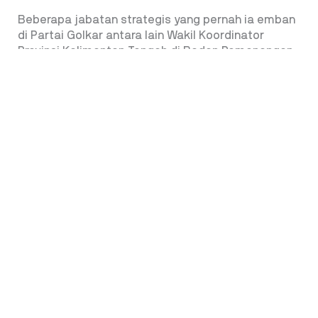
Beberapa jabatan strategis yang pernah ia emban
di Partai Golkar antara lain Wakil Koordinator
Provinsi Kalimantan Tengah di Badan Pemenangan
Pemilu (Bappilu), Wakil Ketua Korbid Penanganan
Pemilu Jawa dan Kalimantan, serta Ketua Bidang
Penanganan Bencana Alam dan Sosial.
Masyarakat Produktif
Kiprahnya di parlemen membuat Mukhtarudin
dikenal sebagai sosok yang aktif memperjuangkan
kepentingan masyarakat Kalimantan Tengah
sekaligus mengawal isu-isu strategis nasional,
khususnya dalam pembangunan dan energi.
Salah satu program unggulan Mukhtarudin adalah
‘Masyarakat Produktif,’ yang bertujuan
meningkatkan kesejahteraan masyarakat melalui
pemberdayaan ekonomi.