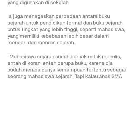
yang digunakan di sekolah.
Ia juga menegaskan perbedaan antara buku
sejarah untuk pendidikan formal dan buku sejarah
untuk tingkat yang lebih tinggi, seperti mahasiswa,
yang memiliki kebebasan lebih besar dalam
mencari dan menulis sejarah.
“Mahasiswa sejarah sudah berhak untuk menulis,
entah di koran, entah berupa buku, karena dia
sudah merasa punya kemampuan tertentu sebagai
seorang mahasiswa sejarah. Tapi kalau anak SMA
kan tidak mungkin,” jelasnya
Tanpa Pelajaran di Sekolah Ada Generasi Buta
Sejarah
Dalam upaya menjaga keakuratan dan kredibilitas
penulisan ulang sejarah Indonesia, tim penulis yang
dibentuk oleh pemerintah merekrut lebih dari 100