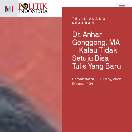
Skip
to
content
TULIS ULANG
SEJARAH
Dr. Anhar
Gonggong, MA
– Kalau Tidak
Setuju Bisa
Tulis Yang Baru
Usman Wafa
21 May, 2025
Dibaca: 404