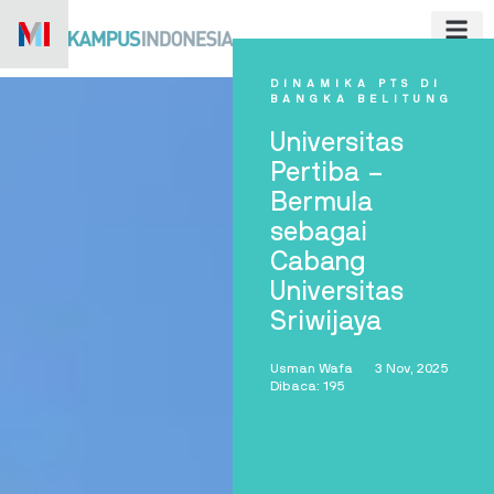
Skip
to
content
DINAMIKA PTS DI
BANGKA BELITUNG
Universitas
Pertiba –
Bermula
sebagai
Cabang
Universitas
Sriwijaya
Usman Wafa
3 Nov, 2025
Dibaca: 195