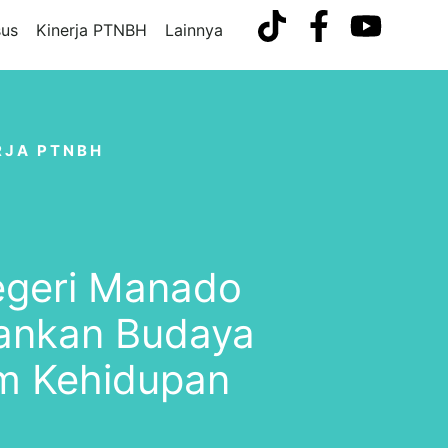
us
Kinerja PTNBH
Lainnya
RJA PTNBH
egeri Manado
kankan Budaya
m Kehidupan