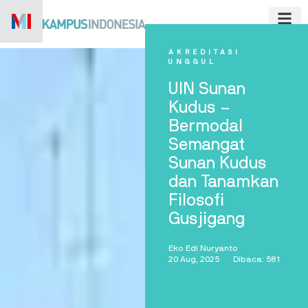
Skip
to
content
AKREDITASI
UNGGUL
UIN Sunan
Kudus –
Bermodal
Semangat
Sunan Kudus
dan Tanamkan
Filosofi
Gusjigang
Eko Edi Nuryanto
20 Aug, 2025
Dibaca: 581