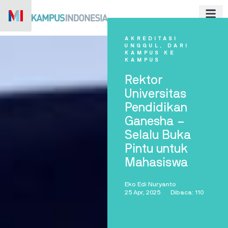
Skip
to
content
AKREDITASI
UNGGUL
,
DARI
KAMPUS KE
KAMPUS
Rektor
Universitas
Pendidikan
Ganesha –
Selalu Buka
Pintu untuk
Mahasiswa
Eko Edi Nuryanto
25 Apr, 2025
Dibaca: 110