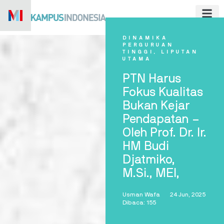
Skip
to
content
DINAMIKA
PERGURUAN
TINGGI
,
LIPUTAN
UTAMA
PTN Harus
Fokus Kualitas
Bukan Kejar
Pendapatan –
Oleh Prof. Dr. Ir.
HM Budi
Djatmiko,
M.Si., MEI,
Usman Wafa
24 Jun, 2025
Dibaca: 155