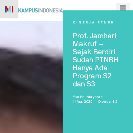
Skip
to
content
KINERJA PTNBH
Prof. Jamhari
Makruf –
Sejak Berdiri
Sudah PTNBH
Hanya Ada
Program S2
dan S3
Eko Edi Nuryanto
11 Apr, 2025
Dibaca: 112