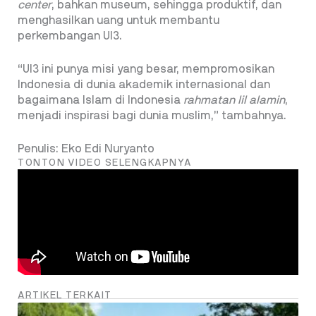
center
, bahkan museum, sehingga produktif, dan
menghasilkan uang untuk membantu
perkembangan UI3.
“UI3 ini punya misi yang besar, mempromosikan
Indonesia di dunia akademik internasional dan
bagaimana Islam di Indonesia
rahmatan lil alamin
,
menjadi inspirasi bagi dunia muslim,” tambahnya.
Penulis: Eko Edi Nuryanto
TONTON VIDEO SELENGKAPNYA
ARTIKEL TERKAIT