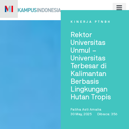
Skip
to
content
KINERJA PTNBH
Rektor
Universitas
Unmul –
Universitas
Terbesar di
Kalimantan
Berbasis
Lingkungan
Hutan Tropis
Fatiha Asti Amalia
30 May, 2025
Dibaca: 356