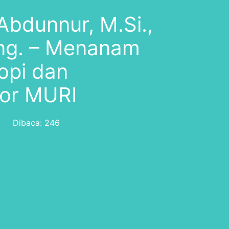
. Abdunnur, M.Si.,
ng. – Menanam
opi dan
or MURI
Dibaca: 246