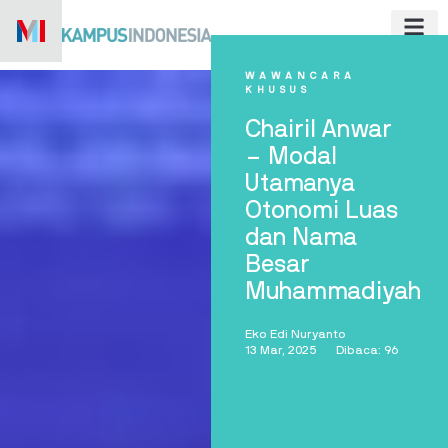
Skip
to
content
WAWANCARA
KHUSUS
Chairil Anwar
– Modal
Utamanya
Otonomi Luas
dan Nama
Besar
Muhammadiyah
Eko Edi Nuryanto
13 Mar, 2025
Dibaca: 96