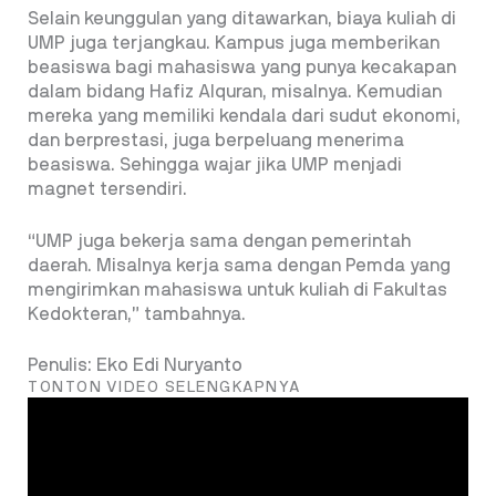
Selain keunggulan yang ditawarkan, biaya kuliah di
UMP juga terjangkau. Kampus juga memberikan
beasiswa bagi mahasiswa yang punya kecakapan
dalam bidang Hafiz Alquran, misalnya. Kemudian
mereka yang memiliki kendala dari sudut ekonomi,
dan berprestasi, juga berpeluang menerima
beasiswa. Sehingga wajar jika UMP menjadi
magnet tersendiri.
“UMP juga bekerja sama dengan pemerintah
daerah. Misalnya kerja sama dengan Pemda yang
mengirimkan mahasiswa untuk kuliah di Fakultas
Kedokteran,” tambahnya.
Penulis: Eko Edi Nuryanto
TONTON VIDEO SELENGKAPNYA