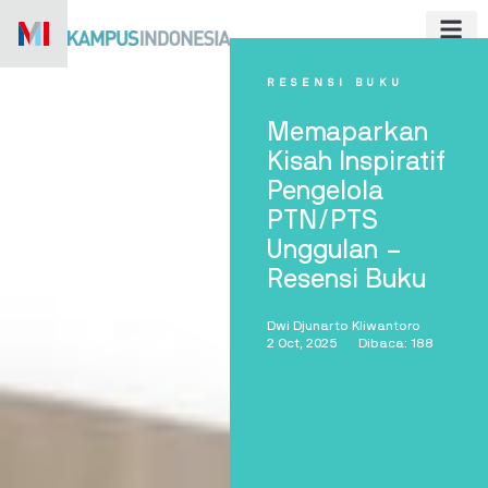
Skip
to
content
RESENSI BUKU
Memaparkan
Kisah Inspiratif
Pengelola
PTN/PTS
Unggulan –
Resensi Buku
Dwi Djunarto Kliwantoro
2 Oct, 2025
Dibaca: 188