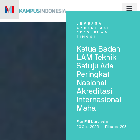
Skip
to
content
LEMBAGA
AKREDITASI
PERGURUAN
TINGGI
Ketua Badan
LAM Teknik –
Setuju Ada
Peringkat
Nasional
Akreditasi
Internasional
Mahal
Eko Edi Nuryanto
20 Oct, 2025
Dibaca: 203