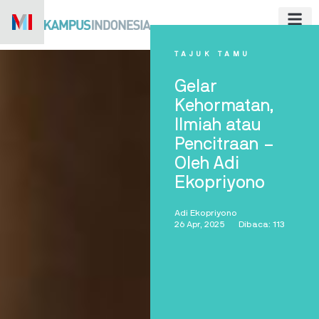
Skip
to
content
TAJUK TAMU
Gelar
Kehormatan,
Ilmiah atau
Pencitraan –
Oleh Adi
Ekopriyono
Adi Ekopriyono
26 Apr, 2025
Dibaca: 113