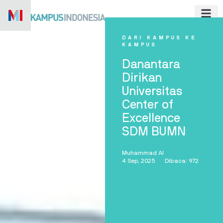
Skip
to
content
DARI KAMPUS KE
KAMPUS
Danantara
Dirikan
Universitas
Center of
Excellence
SDM BUMN
Muhammad Al
4 Sep, 2025
Dibaca: 972