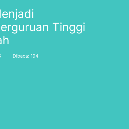
Menjadi
erguruan Tinggi
ah
5
Dibaca: 194