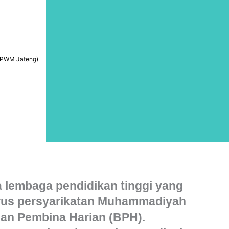
: PWM Jateng)
 lembaga pendidikan tinggi yang
urus persyarikatan Muhammadiyah
dan Pembina Harian (BPH).