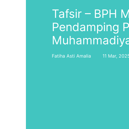
Tafsir – BPH 
Pendamping P
Muhammadiy
Fatiha Asti Amalia
11 Mar, 202