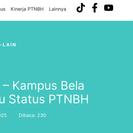
us
Kinerja PTNBH
Lainnya
-LAIN
 – Kampus Bela
u Status PTNBH
025
Dibaca: 230