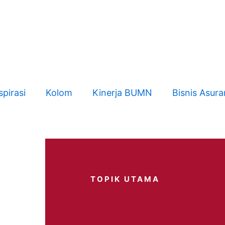
spirasi
Kolom
Kinerja BUMN
Bisnis Asura
TOPIK UTAMA