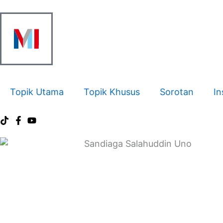
Skip
to
content
Topik Utama
Topik Khusus
Sorotan
In