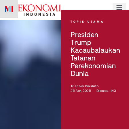
Skip
to
content
TOPIK UTAMA
Presiden
Trump
Kacaubalaukan
Tatanan
Perekonomian
Dunia
Trisnadi Waskito
25 Apr, 2025
Dibaca: 143