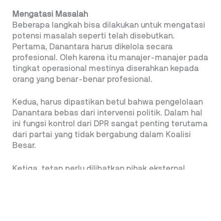
Mengatasi Masalah
Beberapa langkah bisa dilakukan untuk mengatasi
potensi masalah seperti telah disebutkan.
Pertama, Danantara harus dikelola secara
profesional. Oleh karena itu manajer-manajer pada
tingkat operasional mestinya diserahkan kepada
orang yang benar-benar profesional.
Kedua, harus dipastikan betul bahwa pengelolaan
Danantara bebas dari intervensi politik. Dalam hal
ini fungsi kontrol dari DPR sangat penting terutama
dari partai yang tidak bergabung dalam Koalisi
Besar.
Ketiga, tetap perlu dilibatkan pihak eksternal
seperti KPK dan BPK untuk melakukan
pengawasan. Jika hal itu tidak memungkinkan
karena Danantara dibentuk berdasarkan UU
tentang BUMN yang baru maka mungkin bisa