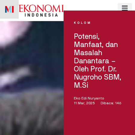
Skip
to
content
KOLOM
Potensi,
Manfaat, dan
Masalah
Danantara –
Oleh Prof. Dr.
Nugroho SBM,
M.Si
Eko Edi Nuryanto
11 Mar, 2025
Dibaca: 146