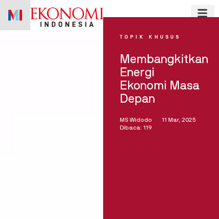
Skip
to
content
TOPIK KHUSUS
Membangkitkan
Energi
Ekonomi Masa
Depan
MS Widodo
11 Mar, 2025
Dibaca: 119