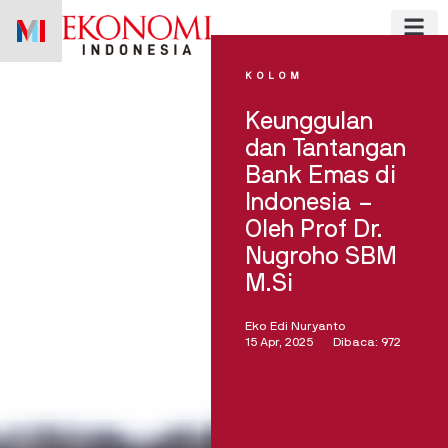
Skip
to
content
KOLOM
Keunggulan
dan Tantangan
Bank Emas di
Indonesia –
Oleh Prof Dr.
Nugroho SBM
M.Si
Eko Edi Nuryanto
15 Apr, 2025
Dibaca: 972