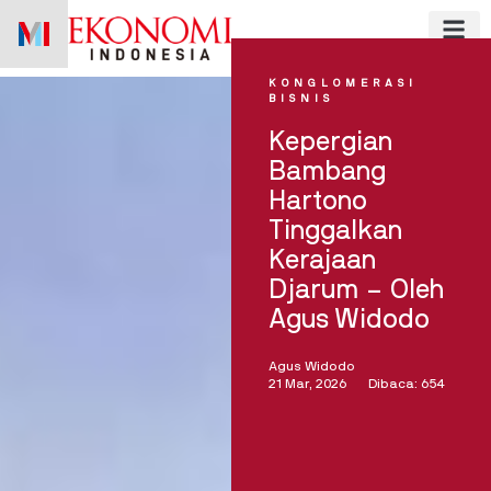
Skip
to
content
KONGLOMERASI
BISNIS
Kepergian
Bambang
Hartono
Tinggalkan
Kerajaan
Djarum – Oleh
Agus Widodo
Agus Widodo
21 Mar, 2026
Dibaca: 654