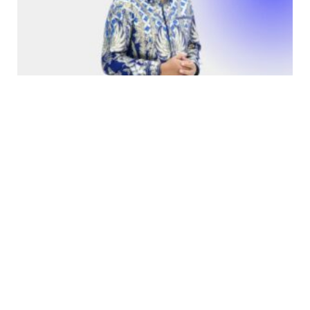
Tatang Nurhidayat – Peta Tantangan OJK Lima
Tahun Ke Depan