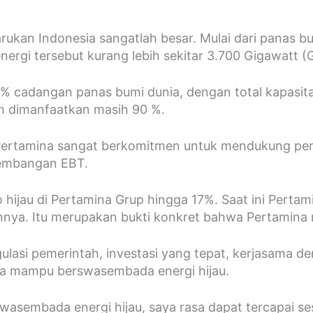
kan Indonesia sangatlah besar. Mulai dari panas bumi
ergi tersebut kurang lebih sekitar 3.700 Gigawatt (
cadangan panas bumi dunia, dengan total kapasitas 
um dimanfaatkan masih 90 %.
saja Pertamina sangat berkomitmen untuk mendukung
gembangan EBT.
ijau di Pertamina Grup hingga 17%. Saat ini Pertam
ya. Itu merupakan bukti konkret bahwa Pertamina mem
lasi pemerintah, investasi yang tepat, kerjasama d
esia mampu berswasembada energi hijau.
asembada energi hijau, saya rasa dapat tercapai ses