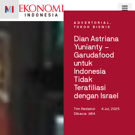
Skip
to
content
ADVERTORIAL
,
TOKOH BISNIS
Dian Astriana
Yunianty –
Garudafood
untuk
Indonesia
Tidak
Terafiliasi
dengan Israel
Tim Redaksi
4 Jul, 2025
Dibaca: 684