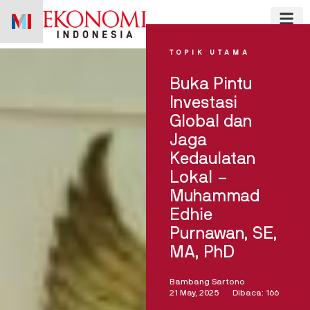
Skip
to
content
TOPIK UTAMA
Buka Pintu
Investasi
Global dan
Jaga
Kedaulatan
Lokal –
Muhammad
Edhie
Purnawan, SE,
MA, PhD
Bambang Sartono
21 May, 2025
Dibaca: 166